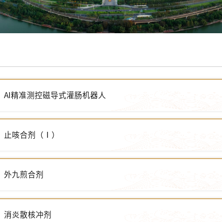
AI精准测控磁导式灌肠机器人
止咳合剂（Ⅰ）
外九煎合剂
消炎散核冲剂