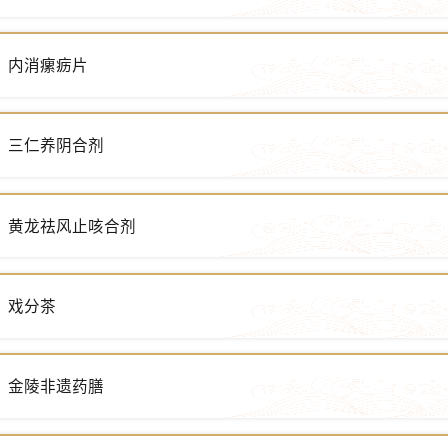
内消瘰疬片
三仁养阴合剂
黄龙祛风止咳合剂
戏分茶
金陵非遗药膳