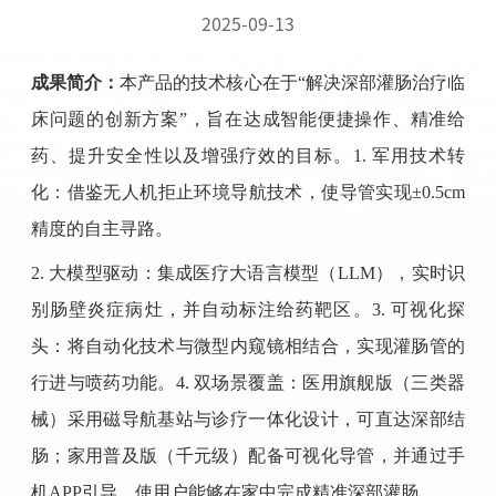
2025-09-13
成果简介：
本产品的技术核心在于
“解决深部灌肠治疗临
床问题的创新方案”，旨在达成智能便捷操作、精准给
药、提升安全性以及增强疗效的目标。
1.
军用技术转
化：借鉴无人机拒止环境导航技术，使导管实现±
0.5cm
精度的自主寻路。
2.
大模型驱动：集成医疗大语言模型（
LLM
），实时识
别肠壁炎症病灶，并自动标注给药靶区。
3.
可视化探
头：将自动化技术与微型内窥镜相结合，实现灌肠管的
行进与喷药功能。
4.
双场景覆盖：医用旗舰版（三类器
械）采用磁导航基站与诊疗一体化设计，可直达深部结
肠；家用普及版（千元级）配备可视化导管，并通过手
机
APP
引导，使用户能够在家中完成精准深部灌肠。