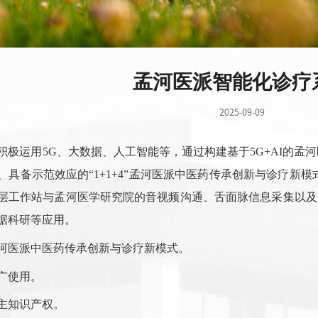
孟河医派智能化诊疗
2025-09-09
积极运用
5G
、大数据、人工智能等，通过构建基于
5G+AI
的孟河
、具备示范效应的“
1+1+4
”孟河医派中医药传承创新与诊疗新模
层工作站与孟河医学研究院的音视频沟通、舌面脉信息采集以及
据科研等应用。
河医派中医药传承创新与诊疗新模式。
广使用
。
主知识产权。