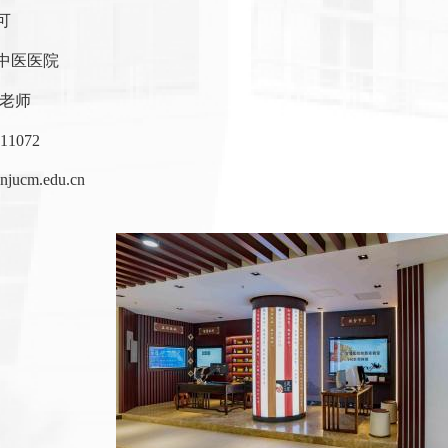
可
中医医院
曹老师
811072
njucm.edu.cn