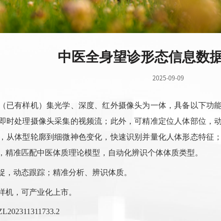
中医全身望诊形态信息数
2025-09-09
（已有样机）集光学、深度、红外摄像头为一体，具备以下功
即时处理摄像头采集的视频流；此外，可精准定位人体部位，
，从体型轮廓到细微神色变化，快速识别并量化人体形态特征
，精准匹配中医体质理论模型，自动化辨识个体体质类型。
捉，动态跟踪；精准分析、辨识体质。
样机
，可产业化上市
。
ZL202311311733.2