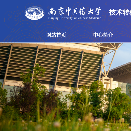
技术转
网站首页
中心简介
网站首页
中心简介
技术转移中心
概念验证中心