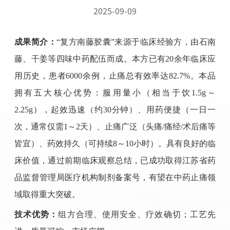
2025-09-09
成果简介：
“
复方南藤胶囊
”
来源于临床经验方，由石南
藤、干姜等四味中药配伍而成。本方已有
20
余年临床应
用历史，患者
6000
余例，止痛总有效率达
82.7%
。本品
拥有五大核心优势：服用量小（相当于饮
1.5g
～
2.25g
），起效迅速（约
30
分钟）、用药便捷（一日一
次，通常仅需
1
～
2
天
）、止痛广泛（头痛
/
痛经
/
术后痛等
皆宜）、药效持久（可持续
8
～
10
小时）。
具有良好的临
床价值，
通过前期临床观察总结，已成功取得江苏省药
品监督管理局医疗机构制剂备案号，有望在中药止痛领
域取得重大突破。
技术优势：
组方合理、使用安全、疗效确切；工艺先