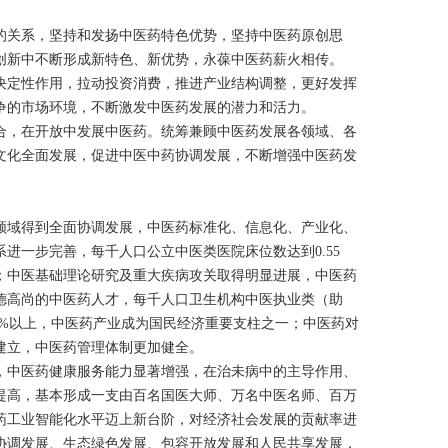
关系，坚持和发扬中医药特色优势，坚持中医药原创思
创新中不断形成新特色、新优势，永葆中医药薪火相传。
定性作用，拉动投资消费，推进产业结构调整，更好发挥
争的市场环境，不断激发中医药发展的潜力和活力。
，在开放中发展中医药。统筹兼顾中医药发展各领域、各
文化全面发展，促进中医中药协调发展，不断增强中医药发
领域得到全面协调发展，中医药标准化、信息化、产业化、
系进一步完善，每千人口公立中医类医院床位数达到
0.55
；中医基础理论研究及重大疾病攻关取得明显进展，中医药
德高尚的中医药人才，每千人口卫生机构中医执业类（助
0%
以上，中医药产业成为国民经济重要支柱之一；中医药对
建立，中医药管理体制更加健全。
，中医药健康服务能力显著增强，在治未病中的主导作用、
提高，基本形成一支由百名国医大师、万名中医名师、百万
药工业智能化水平迈上新台阶，对经济社会发展的贡献率进
协调发展、生态绿色发展、包容开放发展和人民共享发展，