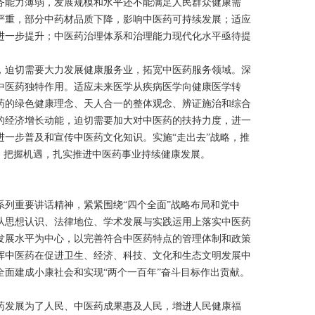
能力薄弱，发展规模和水平还不能满足人民群众健康需
严重，部分中药材品质下降，影响中医药可持续发展；适应
进一步提升；中医药治理体系和治理能力现代化水平亟待提
迫切需要大力发展健康服务业，拓宽中医药服务领域。深
中医药独特作用。适应未来医学从疾病医学向健康医学转
药的绿色健康理念、天人合一的整体观念、辨证施治和综合
的经济增长动能，迫切需要加大对中医药的扶持力度，进一
一步普及和宣传中医药文化知识。实施“走出去”战略，推
，把握机遇，扎实推进中医药事业持续健康发展。
列重要讲话精神，紧紧围绕“四个全面”战略布局和党中
从思想认识、法律地位、学术发展与实践运用上落实中医药
发展水平为中心，以完善符合中医药特点的管理体制和政策
挥中医药在促进卫生、经济、科技、文化和生态文明发展中
面建成小康社会和实现“两个一百年”奋斗目标作出贡献。
发展为了人民、中医药成果惠及人民，增进人民健康福