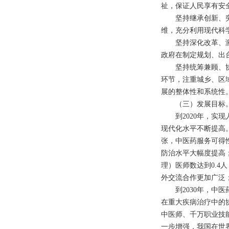
祉，保证人民享有安
坚持继承创新、突出
维，充分利用现代科
坚持深化改革、激发
政府在制定规划、出
坚持统筹兼顾、协调
环节，注重城乡、区
展的整体性和系统性
（三）发展目标
到
2020
年，实现
现代化水平不断提高
张，中医药服务可得
防治水平大幅度提高
理）医师数达到
0.4
人
外交流合作更加广泛
到
2030
年，中医
在重大疾病治疗中的
中医师、千万职业技
一步增强，我国在世