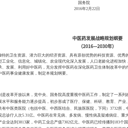
国务院
2016
年
2
月
22
日
）
中医药发展战略规划纲要
（
2016
—
2030
年）
特的卫生资源、潜力巨大的经济资源、具有原创优势的科技资源、优秀的
型工业化、信息化、城镇化、农业现代化深入发展，人口老龄化进程加快
承、发展、利用好中医药，充分发挥中医药在深化医药卫生体制改革中的
中医药事业健康发展，制定本规划纲要。
改革开放以来，党中央、国务院高度重视中医药工作，制定了一系列政
展水平和服务能力逐步提高，初步形成了医疗、保健、科研、教育、产业
共有中医类医院（包括中医、中西医结合、民族医医院，下同）
3732
所，
院总诊疗人次
5.31
亿。中医药在常见病、多发病、慢性病及疑难病症、重
产企业达到
3813
家，中药工业总产值
7302
亿元。中医药已经传播到
183
个