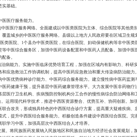
坚实基础。
医医疗服务能力。
的中医医疗服务网络。全面建成以中医类医院为主体、综合医院等其他类
、覆盖城乡的中医医疗服务网络。县级以上地方人民政府要在区域卫生规
中医类医院、
1
个县办中医类医院，在综合医院、妇幼保健机构等非中医类
堂等中医综合服务区，加强中医药设备配置和中医药人员配备。加强中医
的配备。
病治病能力。实施中医临床优势培育工程，加强在区域内有影响力、科研
络和应急救治工作协调机制，提高中医药应急救治和重大传染病防治能力
构中医优势病种诊疗能力、中医药综合服务能力。建立慢性病中医药监测
中医药健康干预，提升基层中医药健康管理水平。大力发展中医非药物疗
基层医疗卫生机构、疾病预防控制机构分工合作的慢性病综合防治网络和
合。运用现代科学技术，推进中西医资源整合、优势互补、协同创新。加
医联合攻关，形成独具特色的中西医结合诊疗方案，提高重大疑难疾病、
模式，提升中西医结合服务能力。积极创造条件建设中西医结合医院。完
离职学习中医，加强高层次中西医结合人才培养。
发展。将民族医药发展纳入民族地区和民族自治地方经济社会发展规划，