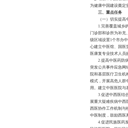
为健康中国建设奠定
三、重点任务
（一）切实提高中
1.
完善覆盖城乡
门诊部和诊所为补充
级区域设置
1
个市办
心建立中医馆、国医
医康复专业技术人员
2.
提高中医药防
突发公共事件应急网
院和基层医疗卫生机
模式，开展高危人群
用。建立中医医院与
3.
促进中西医结
展重大疑难疾病中西
西医协作工作机制与
中医制度，鼓励西医
4.
促进民族医药