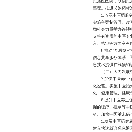
民族医医院，鼓励民
整理。推进民族药标
5.
放宽中医药服
实施备案制管理。改
励社会力量举办连锁
支持有资质的中医专
入、执业等方面享有
6.
推动“互联网
+
信息共享服务体系，
息技术提供在线预约
（二）大力发展中
7.
加快中医养生
化经营。实施中医治
化、健康管理、健康
8.
提升中医养生
握的理疗、推拿等中
材。加快中医治未病
9.
发展中医药健
建立快速就诊绿色通