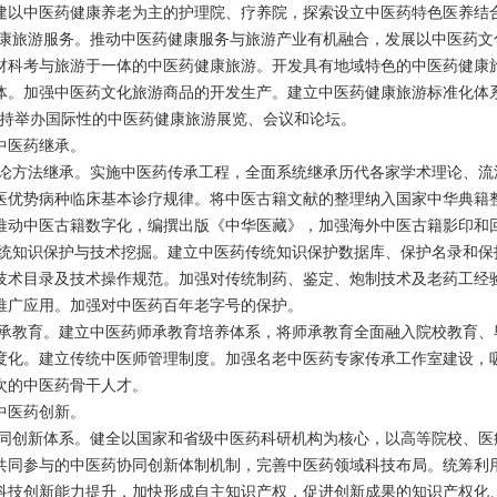
建以中医药健康养老为主的护理院、疗养院，探索设立中医药特色医养结
康旅游服务。推动中医药健康服务与旅游产业有机融合，发展以中医药文
材科考与旅游于一体的中医药健康旅游。开发具有地域特色的中医药健康
体。加强中医药文化旅游商品的开发生产。建立中医药健康旅游标准化体
支持举办国际性的中医药健康旅游展览、会议和论坛。
医药继承。
论方法继承。实施中医药传承工程，全面系统继承历代各家学术理论、流
医优势病种临床基本诊疗规律。将中医古籍文献的整理纳入国家中华典籍
推动中医古籍数字化，编撰出版《中华医藏》，加强海外中医古籍影印和
统知识保护与技术挖掘。建立中医药传统知识保护数据库、保护名录和保
技术目录及技术操作规范。加强对传统制药、鉴定、炮制技术及老药工经
推广应用。加强对中医药百年老字号的保护。
承教育。建立中医药师承教育培养体系，将师承教育全面融入院校教育、
度化。建立传统中医师管理制度。加强名老中医药专家传承工作室建设，
次的中医药骨干人才。
医药创新。
同创新体系。健全以国家和省级中医药科研机构为核心，以高等院校、医
共同参与的中医药协同创新体制机制，完善中医药领域科技布局。统筹利
科技创新能力提升，加快形成自主知识产权，促进创新成果的知识产权化