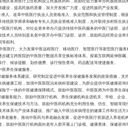
族地区各类医疗卫生机构设立民族医药科，鼓励社会力量举办民族医医院
准建设，提高民族药质量，加大开发推广力度，促进民族药产业发展。
务准入。改革中医医疗执业人员资格准入、执业范围和执业管理制度，根
革传统医学师承和确有专长人员执业资格准入制度，允许取得乡村医生执
中医医疗机构，对社会资本举办只提供传统中医药服务的中医门诊部、诊
业技术人员特别是名老中医开办中医门诊部、诊所，鼓励药品经营企业举
同等权利。
”中医医疗。大力发展中医远程医疗、移动医疗、智慧医疗等新型医疗服务
逐步建立跨医院的中医医疗数据共享交换标准体系。探索互联网延伸医嘱
诊疗、候诊提醒、划价缴费、诊疗报告查询、药品配送等便捷服务。
医养生保健服务。
保健服务体系建设。研究制定促进中医养生保健服务发展的政策措施，支
未病健康工程，加强中医医院治未病科室建设，为群众提供中医健康咨询
保险于一体的中医健康保障模式。鼓励中医医院、中医医师为中医养生保
保健服务能力。鼓励中医医疗机构、养生保健机构走进机关、学校、企业
医养生保健技术与方法。鼓励中医药机构充分利用生物、仿生、智能等现
技术体系与产业体系建设。推广融入中医治未病理念的健康工作和生活方
康养老服务。推动中医药与养老融合发展，促进中医医疗资源进入养老机
道，鼓励中医医疗机构面向老年人群开展上门诊视、健康查体、保健咨询