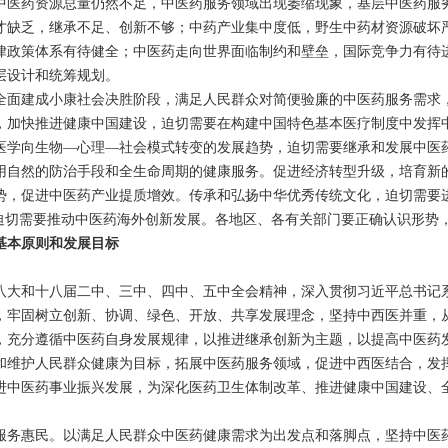
药资源总量仍然不足，中医药服务领域出现萎缩现象，基层中医药服务
才缺乏，继承不足、创新不够；中药产业集中度低，野生中药材资源破坏
律政策体系有待健全；中医药走向世界面临制约和壁垒，国际竞争力有待
层设计和统筹规划。
建成小康社会决胜阶段，满足人民群众对简便验廉的中医药服务需求，
，加快推进健康中国建设，迫切需要在构建中国特色基本医疗制度中发挥
医学向生物—心理—社会模式转变的发展趋势，迫切需要继承和发展中医
用自然的防治手段和全生命周期的健康服务。促进经济转型升级，培育新
势，促进中医药产业提质增效。传承和弘扬中华优秀传统文化，迫切需要进
，迫切需要推动中医药海外创新发展。各地区、各有关部门要正确认识形势
基本原则和发展目标
。
和十八届二中、三中、四中、五中全会精神，深入贯彻习近平总书记系
，牢固树立创新、协调、绿色、开放、共享发展理念，坚持中西医并重，
，充分遵循中医药自身发展规律，以推进继承创新为主题，以提高中医药
和维护人民群众健康为目标，拓展中医药服务领域，促进中西医结合，发
进中医药事业振兴发展，为深化医药卫生体制改革、推进健康中国建设、全
。
惠民。以满足人民群众中医药健康需求为出发点和落脚点，坚持中医药