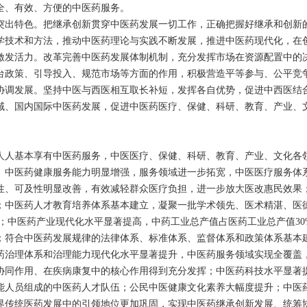
全、有效、方便的中医药服务。
特色。把继承创新贯穿中医药发展一切工作，正确把握好继承和创新的
学技术和方法，推动中医药理论与实践不断发展，推进中医药现代化，在
活力。改革完善中医药发展体制机制，充分发挥市场在资源配置中的决
台政策、引导投入、规范市场等方面的作用，积极营造平等参与、公平竞
发展。坚持中医与西医相互取长补短，发挥各自优势，促进中西医结合
域、国内国际中医药发展，促进中医药医疗、保健、科研、教育、产业、
。
。
人人基本享有中医药服务，中医医疗、保健、科研、教育、产业、文化各
。中医药健康服务能力明显增强，服务领域进一步拓宽，中医医疗服务体
性、可及性明显改善，有效减轻群众医疗负担，进一步放大医改惠民效果
；中医药人才教育培养体系基本建立，凝聚一批学术领先、医术精湛、医
；中医药产业现代化水平显著提高，中药工业总产值占医药工业总产值
3
；符合中医药发展规律的法律体系、标准体系、监督体系和政策体系基本
药治理体系和治理能力现代化水平显著提升，中医药服务领域实现全覆盖
协同作用、在疾病康复中的核心作用得到充分发挥；中医药科技水平显著
能人员组成的中医药人才队伍；公民中医健康文化素养大幅度提升；中医
界传统医药发展中的引领地位更加巩固，实现中医药继承创新发展、统筹